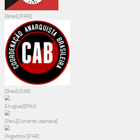
[Brasil] [FARJ]
[Brasil] [CAB]
[Uruguay][FAU]
[Perú][Corriente Libertaria]
[Argentina ][FAR]