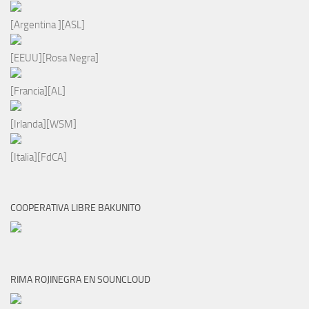
[Argentina ][ASL]
[EEUU][Rosa Negra]
[Francia][AL]
[Irlanda][WSM]
[Italia][FdCA]
COOPERATIVA LIBRE BAKUNITO
RIMA ROJINEGRA EN SOUNCLOUD