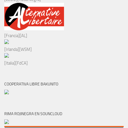
[Francia][AL]
[Irlanda][WSM]
[Italia][FdCA]
COOPERATIVA LIBRE BAKUNITO
RIMA ROJINEGRA EN SOUNCLOUD