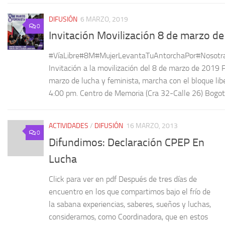
DIFUSIÓN
6 MARZO, 2019
0
Invitación Movilización 8 de marzo d
#VíaLibre#8M#MujerLevantaTuAntorchaPor#Nosotr
Invitación a la movilización del 8 de marzo de 2019 
marzo de lucha y feminista, marcha con el bloque libe
4:00 pm. Centro de Memoria (Cra 32-Calle 26) Bogotá
ACTIVIDADES
/
DIFUSIÓN
16 MARZO, 2013
0
Difundimos: Declaración CPEP En
Lucha
Click para ver en pdf Después de tres días de
encuentro en los que compartimos bajo el frío de
la sabana experiencias, saberes, sueños y luchas,
consideramos, como Coordinadora, que en estos