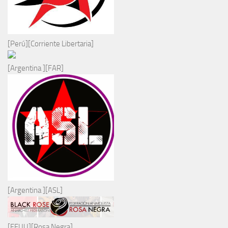
[Perú][Corriente Libertaria]
[Argentina ][FAR]
[Argentina ][ASL]
[EEUU][Rosa Negra]