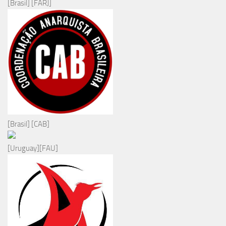
[Brasil] [FARJ]
[Brasil] [CAB]
[Uruguay][FAU]