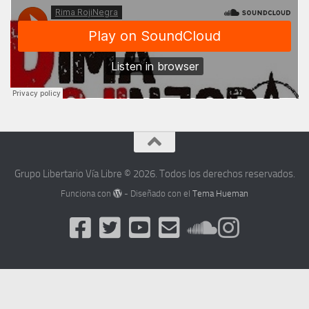
Grupo Libertario Vía Libre © 2026. Todos los derechos reservados.
Funciona con
- Diseñado con el
Tema Hueman