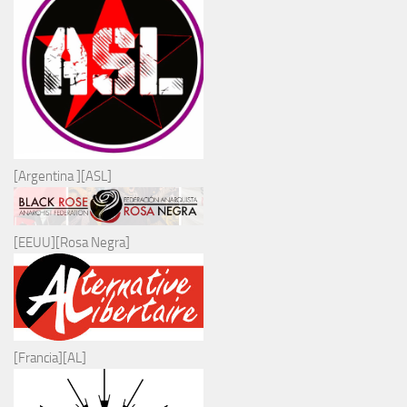
[Argentina ][ASL]
[EEUU][Rosa Negra]
[Francia][AL]