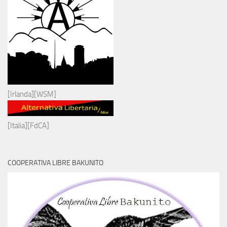
[Irlanda][WSM]
[Italia][FdCA]
COOPERATIVA LIBRE BAKUNITO