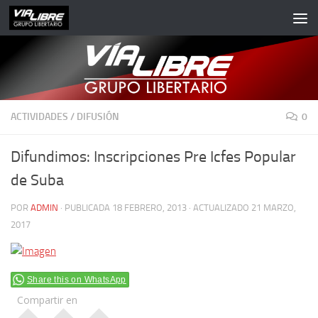
Saltar al contenido
ACTIVIDADES
/
DIFUSIÓN
0
Difundimos: Inscripciones Pre Icfes Popular
de Suba
POR
ADMIN
· PUBLICADA
18 FEBRERO, 2013
· ACTUALIZADO
21 MARZO,
2017
Share this on WhatsApp
Compartir en