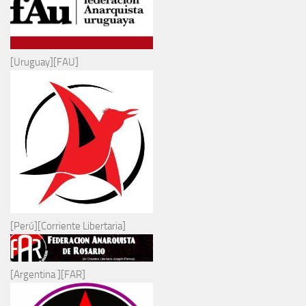
[Uruguay][FAU]
[Perú][Corriente Libertaria]
[Argentina ][FAR]