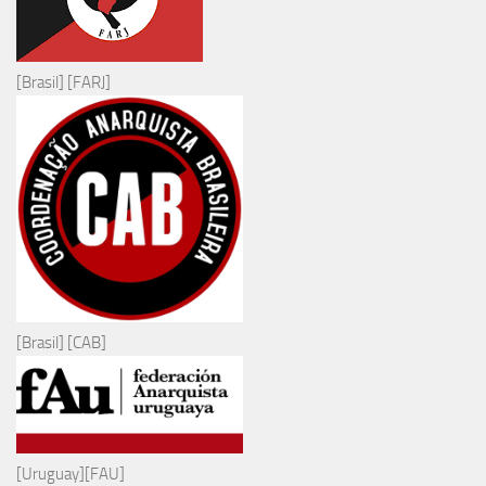
[Brasil] [FARJ]
[Brasil] [CAB]
[Uruguay][FAU]