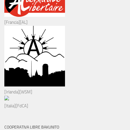
[Francia][AL]
[Irlanda][WSM]
[Italia][FdCA]
COOPERATIVA LIBRE BAKUNITO