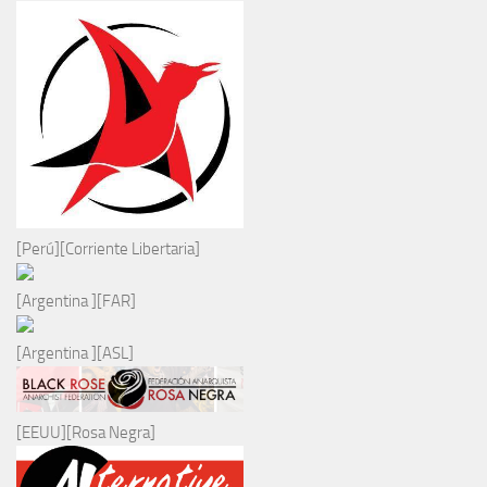
[Perú][Corriente Libertaria]
[Argentina ][FAR]
[Argentina ][ASL]
[EEUU][Rosa Negra]