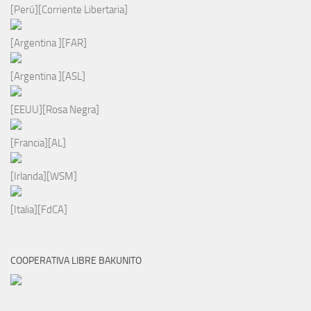
[Perú][Corriente Libertaria]
[Argentina ][FAR]
[Argentina ][ASL]
[EEUU][Rosa Negra]
[Francia][AL]
[Irlanda][WSM]
[Italia][FdCA]
COOPERATIVA LIBRE BAKUNITO