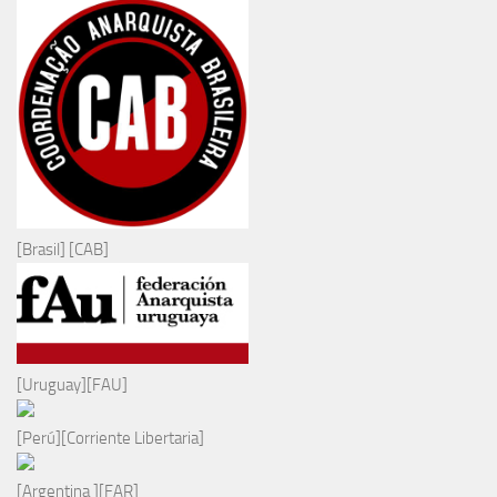
[Brasil] [CAB]
[Uruguay][FAU]
[Perú][Corriente Libertaria]
[Argentina ][FAR]