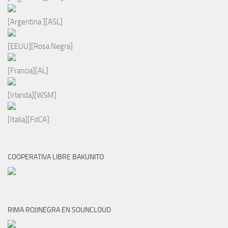
[Argentina ][ASL]
[EEUU][Rosa Negra]
[Francia][AL]
[Irlanda][WSM]
[Italia][FdCA]
COOPERATIVA LIBRE BAKUNITO
RIMA ROJINEGRA EN SOUNCLOUD