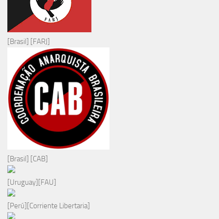
[Brasil] [FARJ]
[Brasil] [CAB]
[Uruguay][FAU]
[Perú][Corriente Libertaria]