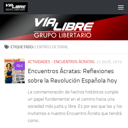
Saltar al contenido
ETIQUETADO:
CENTRO CULTURAL
ACTIVIDADES
/
ENCUENTROS ÁCRATAS
22 JULIO, 2015
0
Encuentros Ácratas: Reflexiones
sobre la Revolución Española hoy
La conmemoración de hechos históricos cumple
un papel fundamental en el camino hacia una
sociedad más justa y libre. Es por eso que las y los
invitamos a nuestro Encuentro Ácrata que tendrá
como...