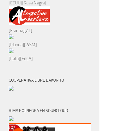
[EEUU][Rosa Negra]
[Francia][AL]
[Irlanda][WSM]
[Italia][FdCA]
COOPERATIVA LIBRE BAKUNITO
RIMA ROJINEGRA EN SOUNCLOUD