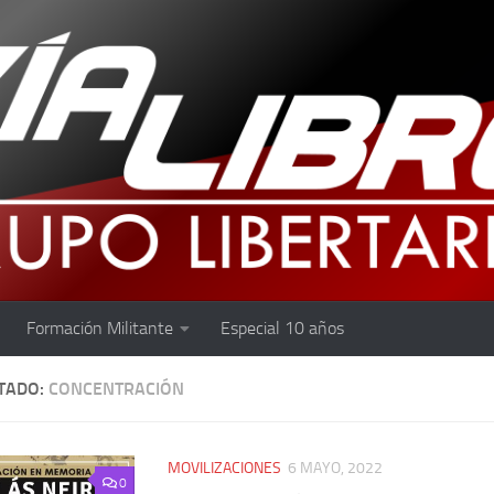
Formación Militante
Especial 10 años
TADO:
CONCENTRACIÓN
MOVILIZACIONES
6 MAYO, 2022
0