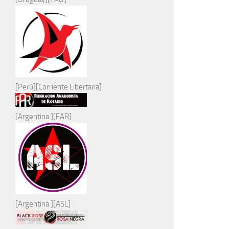
[Perú][Corriente Libertaria]
[Argentina ][FAR]
[Argentina ][ASL]