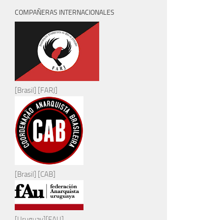
COMPAÑERAS INTERNACIONALES
[Brasil] [FARJ]
[Brasil] [CAB]
[Uruguay][FAU]