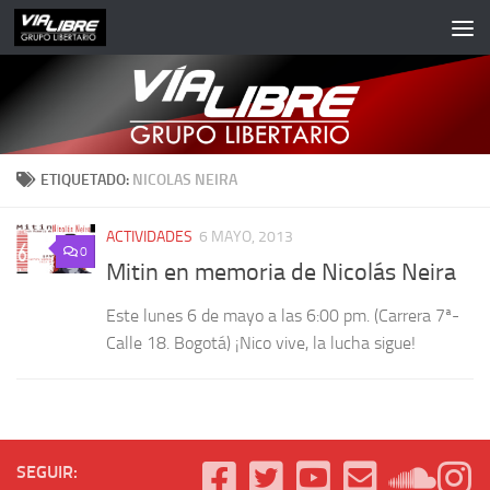
Saltar al contenido
ETIQUETADO:
NICOLAS NEIRA
ACTIVIDADES
6 MAYO, 2013
0
Mitin en memoria de Nicolás Neira
Este lunes 6 de mayo a las 6:00 pm. (Carrera 7ª-
Calle 18. Bogotá) ¡Nico vive, la lucha sigue!
SEGUIR: