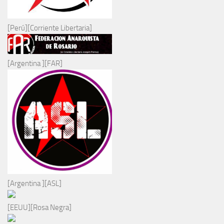
[Perú][Corriente Libertaria]
[Argentina ][FAR]
[Argentina ][ASL]
[EEUU][Rosa Negra]