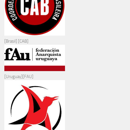
[Brasil] [CAB]
[Uruguay][FAU]