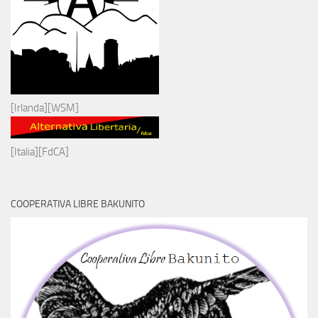
[Irlanda][WSM]
[Italia][FdCA]
COOPERATIVA LIBRE BAKUNITO