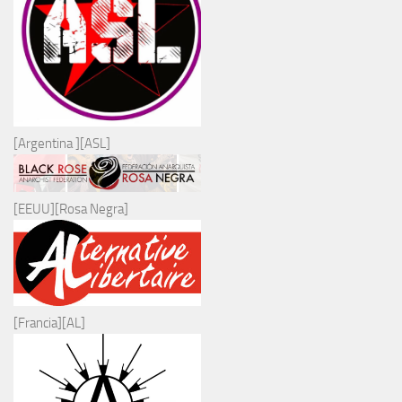
[Argentina ][ASL]
[EEUU][Rosa Negra]
[Francia][AL]