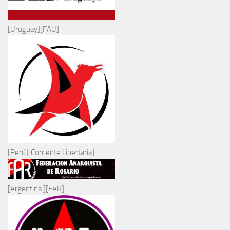
[Uruguay][FAU]
[Perú][Corriente Libertaria]
[Argentina ][FAR]