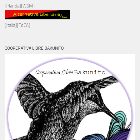
[Irlanda][WSM]
[Italia][FdCA]
COOPERATIVA LIBRE BAKUNITO