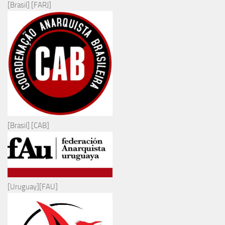
[Brasil] [FARJ]
[Brasil] [CAB]
[Uruguay][FAU]