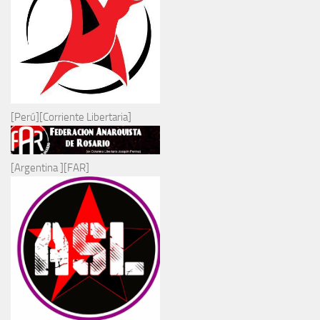
[Perú][Corriente Libertaria]
[Argentina ][FAR]