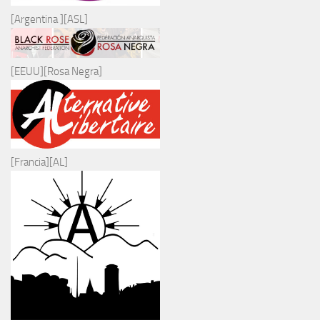
[Argentina ][ASL]
[EEUU][Rosa Negra]
[Francia][AL]