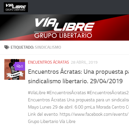
Saltar al contenido
ETIQUETADO:
SINDICALISMO
ENCUENTROS ÁCRATAS
28 ABRIL, 2019
0
Encuentros Ácratas: Una propuesta p
sindicalismo libertario. 29/04/2019
#VíaLibre #EncuentrosÁcratas #EncuentrosÁcratas2
Encuentros Ácratas Una propuesta para un sindicalis
Mayo Lunes 29 de abril. 6:00 pmLa Morada Centro Cu
Link del evento: https://www.facebook.com/even
Grupo Libertario Vía Libre