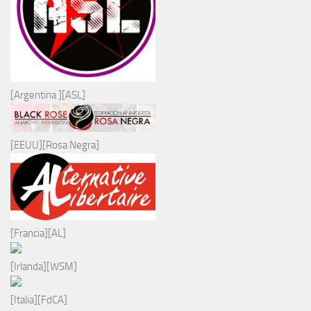
[Argentina ][ASL]
[EEUU][Rosa Negra]
[Francia][AL]
[Irlanda][WSM]
[Italia][FdCA]