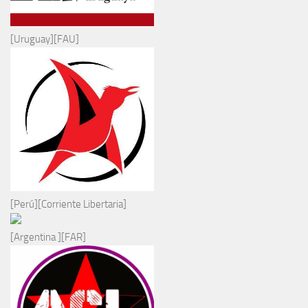
[Uruguay][FAU]
[Perú][Corriente Libertaria]
[Argentina ][FAR]