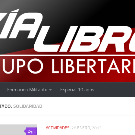
Formación Militante
Especial 10 años
TADO:
SOLIDARIDAD
ACTIVIDADES
28 ENERO, 2013
0