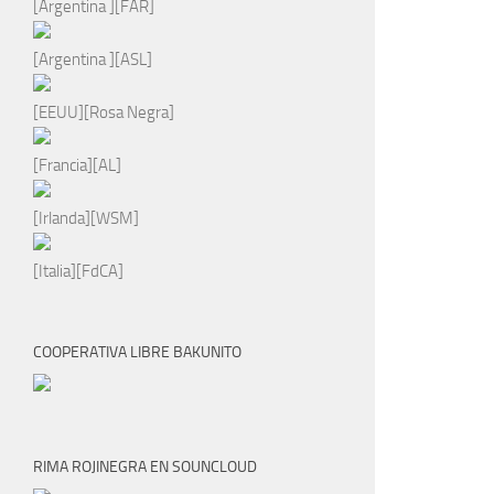
[Argentina ][FAR]
[Argentina ][ASL]
[EEUU][Rosa Negra]
[Francia][AL]
[Irlanda][WSM]
[Italia][FdCA]
COOPERATIVA LIBRE BAKUNITO
RIMA ROJINEGRA EN SOUNCLOUD