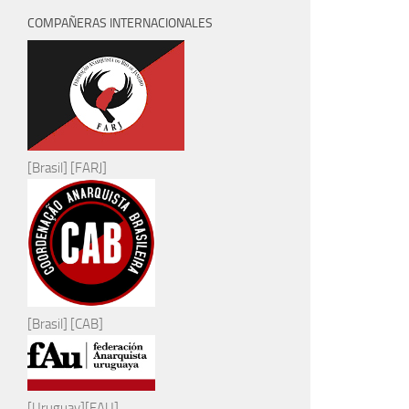
COMPAÑERAS INTERNACIONALES
[Brasil] [FARJ]
[Brasil] [CAB]
[Uruguay][FAU]