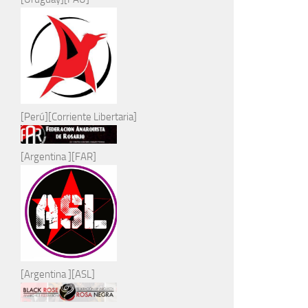
[Perú][Corriente Libertaria]
[Argentina ][FAR]
[Argentina ][ASL]