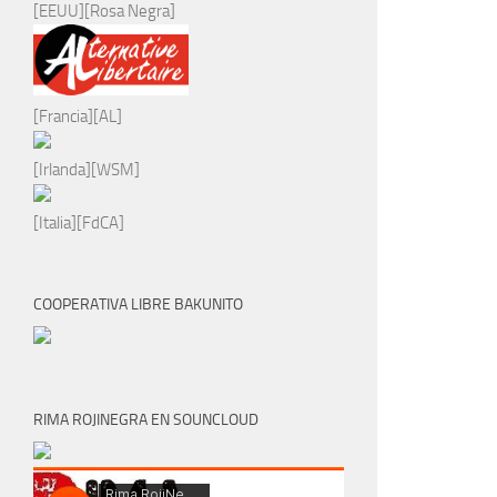
[EEUU][Rosa Negra]
[Francia][AL]
[Irlanda][WSM]
[Italia][FdCA]
COOPERATIVA LIBRE BAKUNITO
RIMA ROJINEGRA EN SOUNCLOUD