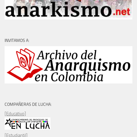
INVITAMOS A:
COMPAÑERAS DE LUCHA:
[Educativo]
[Estudiantil]