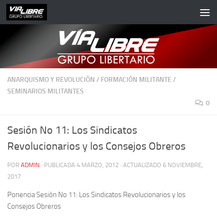
Saltar al contenido
ANARQUISMO Y REVOLUCIÓN
/
FORMACIÓN MILITANTE
/
SEMINARIOS MILITANTES
0
Sesión No 11: Los Sindicatos
Revolucionarios y los Consejos Obreros
POR
ADMIN
· PUBLICADA
4 MARZO, 2012
· ACTUALIZADO
6 NOVIEMBRE,
2017
Ponencia Sesión No 11: Los Sindicatos Revolucionarios y los
Consejos Obreros