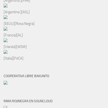
[Argentina ][FAR]
[Argentina ][ASL]
[EEUU][Rosa Negra]
[Francia][AL]
[Irlanda][WSM]
[Italia][FdCA]
COOPERATIVA LIBRE BAKUNITO
RIMA ROJINEGRA EN SOUNCLOUD