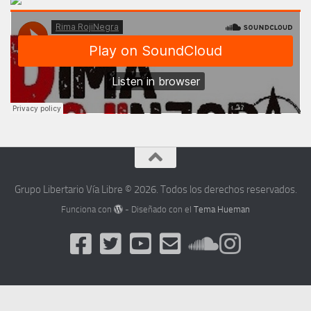
Grupo Libertario Vía Libre © 2026. Todos los derechos reservados.
Funciona con
- Diseñado con el
Tema Hueman