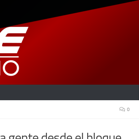
0
la gente desde el bloque