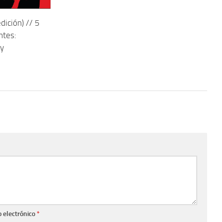
dición) // 5
ntes:
 y
o electrónico
*