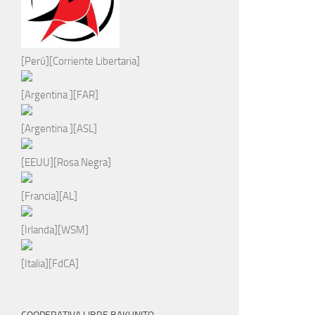
[Perú][Corriente Libertaria]
[Argentina ][FAR]
[Argentina ][ASL]
[EEUU][Rosa Negra]
[Francia][AL]
[Irlanda][WSM]
[Italia][FdCA]