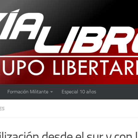
Formación Militante
Especial 10 años
ES
lización desde el sur y con 