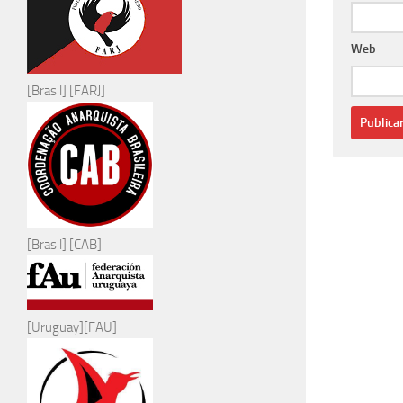
Web
[Brasil] [FARJ]
[Brasil] [CAB]
[Uruguay][FAU]