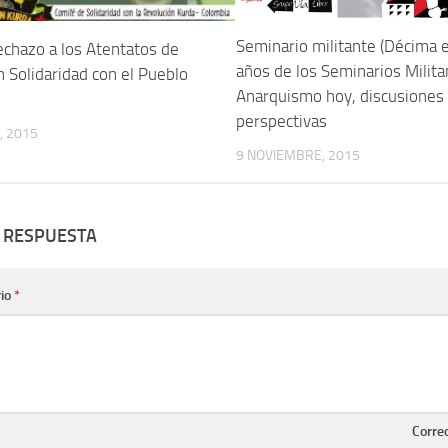
Seminario militante (Décima e
echazo a los Atentatos de
años de los Seminarios Milita
n Solidaridad con el Pueblo
Anarquismo hoy, discusiones
perspectivas
, 2015
9 NOVIEMBRE, 2015
 RESPUESTA
io
*
Corre