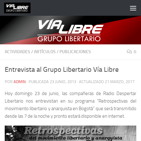
Saltar al contenido
ACTIVIDADES
/
ARTÍCULOS
/
PUBLICACIONES
0
Entrevista al Grupo Libertario Vía Libre
POR
ADMIN
· PUBLICADA
23 JUNIO, 2013
· ACTUALIZADO
21 MARZO, 2017
Hoy domingo 23 de junio, las compañeras de Radio Despertar
Libertario nos entrevistan en su programa
“Retrospectivas del
movimiento libertario y anarquista en Bogotá”
que será transmitido
desde las 7 de la noche y pronto estará disponible en internet.