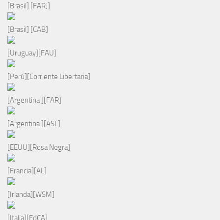
[Brasil] [FARJ]
[Brasil] [CAB]
[Uruguay][FAU]
[Perú][Corriente Libertaria]
[Argentina ][FAR]
[Argentina ][ASL]
[EEUU][Rosa Negra]
[Francia][AL]
[Irlanda][WSM]
[Italia][FdCA]