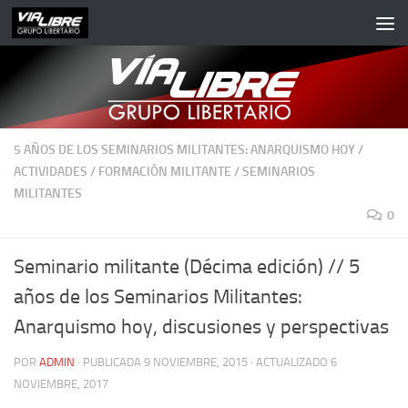
Saltar al contenido
5 AÑOS DE LOS SEMINARIOS MILITANTES: ANARQUISMO HOY
/
ACTIVIDADES
/
FORMACIÓN MILITANTE
/
SEMINARIOS
MILITANTES
0
Seminario militante (Décima edición) // 5
años de los Seminarios Militantes:
Anarquismo hoy, discusiones y perspectivas
POR
ADMIN
· PUBLICADA
9 NOVIEMBRE, 2015
· ACTUALIZADO
6
NOVIEMBRE, 2017