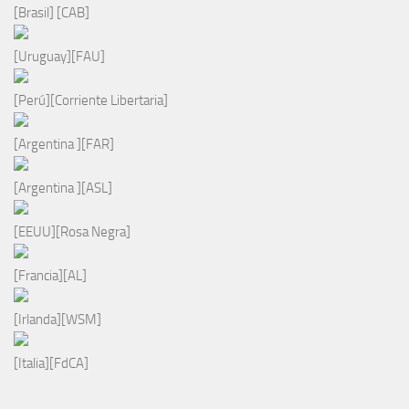
[Brasil] [CAB]
[Uruguay][FAU]
[Perú][Corriente Libertaria]
[Argentina ][FAR]
[Argentina ][ASL]
[EEUU][Rosa Negra]
[Francia][AL]
[Irlanda][WSM]
[Italia][FdCA]