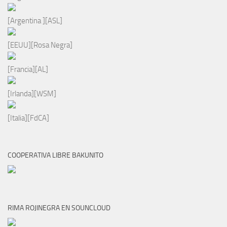
[Argentina ][ASL]
[EEUU][Rosa Negra]
[Francia][AL]
[Irlanda][WSM]
[Italia][FdCA]
COOPERATIVA LIBRE BAKUNITO
RIMA ROJINEGRA EN SOUNCLOUD