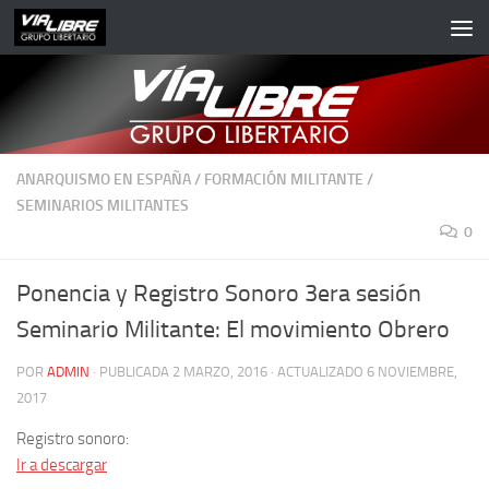
Saltar al contenido
ANARQUISMO EN ESPAÑA
/
FORMACIÓN MILITANTE
/
SEMINARIOS MILITANTES
0
Ponencia y Registro Sonoro 3era sesión
Seminario Militante: El movimiento Obrero
POR
ADMIN
· PUBLICADA
2 MARZO, 2016
· ACTUALIZADO
6 NOVIEMBRE,
2017
Registro sonoro:
Ir a descargar