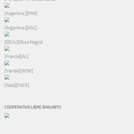
[Argentina ][FAR]
[Argentina ][ASL]
[EEUU][Rosa Negra]
[Francia][AL]
[Irlanda][WSM]
[Italia][FdCA]
COOPERATIVA LIBRE BAKUNITO