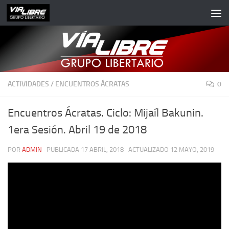
Saltar al contenido
ACTIVIDADES
/
ENCUENTROS ÁCRATAS
0
Encuentros Ácratas. Ciclo: Mijaíl Bakunin.
1era Sesión. Abril 19 de 2018
POR
ADMIN
· PUBLICADA
17 ABRIL, 2018
· ACTUALIZADO
12 MAYO, 2019