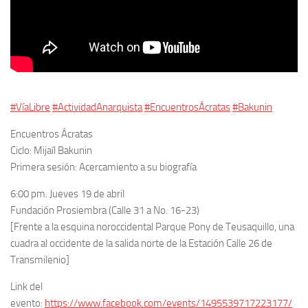
#
VíaLibre
#
ActividadAnarquista
#
EncuentrosÁcratas
#
Bakunin
Encuentros Ácratas
Ciclo: Mijaíl Bakunin
Primera sesión: Acercamiento a su biografía
6:00 pm. Jueves 19 de abril
Fundación Prosiembra (Calle 31 a No. 16-23)
[Frente a la esquina noroccidental Parque Pony de Teusaquillo, una
cuadra al occidente de la salida norte de la Estación Calle 26 de
Transmilenio]
Link del
evento:
https://www.facebook.com/events/1495539717223177/