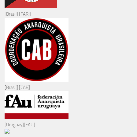
[Brasil] [FARJ]
[Brasil] [CAB]
[Uruguay][FAU]