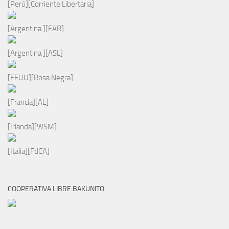
[Perú][Corriente Libertaria]
[Argentina ][FAR]
[Argentina ][ASL]
[EEUU][Rosa Negra]
[Francia][AL]
[Irlanda][WSM]
[Italia][FdCA]
COOPERATIVA LIBRE BAKUNITO