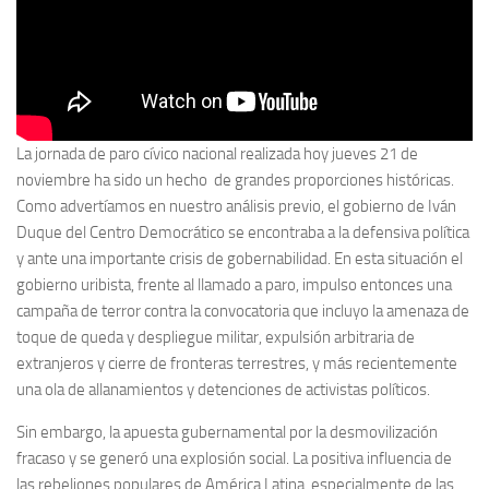
La jornada de paro cívico nacional realizada hoy jueves 21 de
noviembre ha sido un hecho de grandes proporciones históricas.
Como advertíamos en nuestro análisis previo, el gobierno de Iván
Duque del Centro Democrático se encontraba a la defensiva política
y ante una importante crisis de gobernabilidad. En esta situación el
gobierno uribista, frente al llamado a paro, impulso entonces una
campaña de terror contra la convocatoria que incluyo la amenaza de
toque de queda y despliegue militar, expulsión arbitraria de
extranjeros y cierre de fronteras terrestres, y más recientemente
una ola de allanamientos y detenciones de activistas políticos.
Sin embargo, la apuesta gubernamental por la desmovilización
fracaso y se generó una explosión social. La positiva influencia de
las rebeliones populares de América Latina, especialmente de las