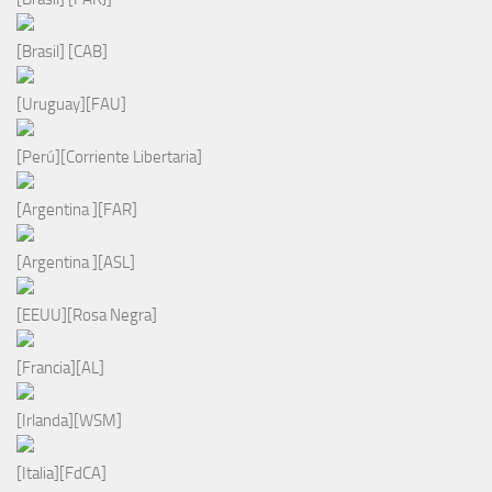
[Brasil] [CAB]
[Uruguay][FAU]
[Perú][Corriente Libertaria]
[Argentina ][FAR]
[Argentina ][ASL]
[EEUU][Rosa Negra]
[Francia][AL]
[Irlanda][WSM]
[Italia][FdCA]