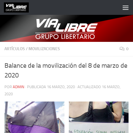
Saltar al contenido
ARTÍCULOS
/
MOVILIZACIONES
0
Balance de la movilización del 8 de marzo de
2020
POR
ADMIN
· PUBLICADA
16 MARZO, 2020
· ACTUALIZADO
16 MARZO,
2020