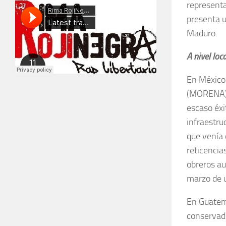
representa
presenta u
Maduro.
A nivel loca
En México 
(MORENA). 
escaso éxi
infraestru
que venía 
reticencia
obreros au
marzo de u
En Guatema
conservado