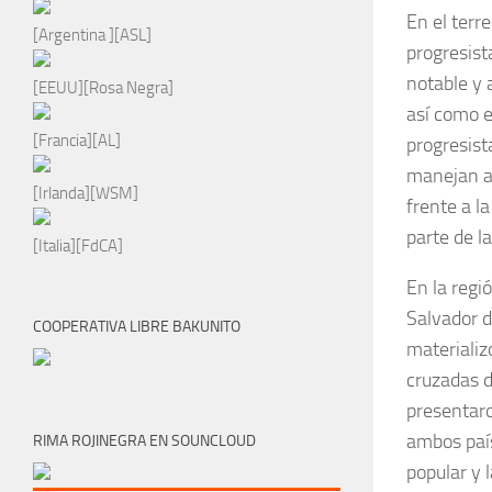
En el terr
[Argentina ][ASL]
progresis
notable y a
[EEUU][Rosa Negra]
así como e
[Francia][AL]
progresist
manejan a
[Irlanda][WSM]
frente a l
parte de l
[Italia][FdCA]
En la regi
Salvador d
COOPERATIVA LIBRE BAKUNITO
materializ
cruzadas d
presentaro
ambos país
RIMA ROJINEGRA EN SOUNCLOUD
popular y 