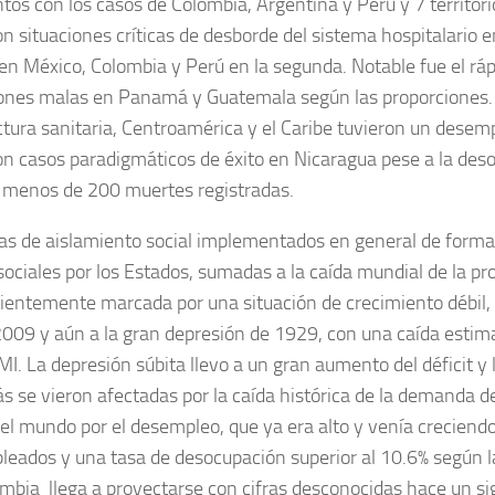
ntos con los casos de Colombia, Argentina y Perú y 7 territor
n situaciones críticas de desborde del sistema hospitalario e
 en México, Colombia y Perú en la segunda. Notable fue el ráp
iones malas en Panamá y Guatemala según las proporciones. 
ctura sanitaria, Centroamérica y el Caribe tuvieron un des
n casos paradigmáticos de éxito en Nicaragua pese a la de
 menos de 200 muertes registradas.
s de aislamiento social implementados en general de forma t
sociales por los Estados, sumadas a la caída mundial de la p
cientemente marcada por una situación de crecimiento débil,
09 y aún a la gran depresión de 1929, con una caída estimada
MI. La depresión súbita llevo a un gran aumento del déficit y
 se vieron afectadas por la caída histórica de la demanda d
el mundo por el desempleo, que ya era alto y venía creciendo 
eados y una tasa de desocupación superior al 10.6% según la
bia llega a proyectarse con cifras desconocidas hace un sigl