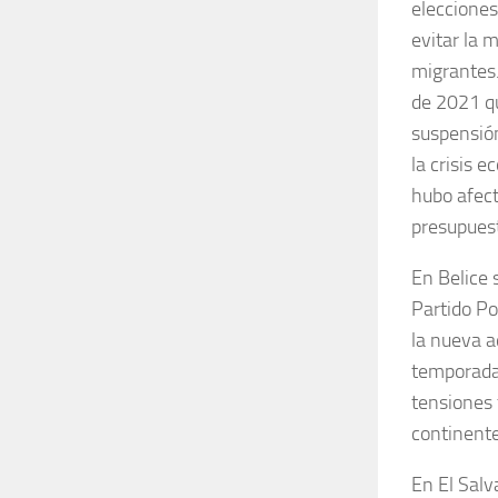
elecciones
evitar la 
migrantes.
de 2021 qu
suspensión
la crisis 
hubo afect
presupuest
En Belice 
Partido Po
la nueva a
temporada 
tensiones 
continente
En El Salv