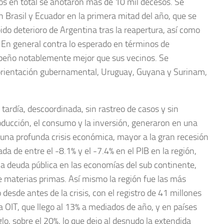
ios en total se anotaron más de 10 mil decesos. Se
n Brasil y Ecuador en la primera mitad del año, que se
ido deterioro de Argentina tras la reapertura, así como
En general contra lo esperado en términos de
empeño notablemente mejor que sus vecinos. Se
sorientación gubernamental, Uruguay, Guyana y Surinam,
ardía, descoordinada, sin rastreo de casos y sin
roducción, el consumo y la inversión, generaron en una
 una profunda crisis económica, mayor a la gran recesión
 de entre el -8.1% y el -7.4% en el PIB en la región,
 la deuda pública en las economías del sub continente,
e materias primas. Así mismo la región fue las más
desde antes de la crisis, con el registro de 41 millones
 OIT, que llego al 13% a mediados de año, y en países
o, sobre el 20%, lo que dejo al desnudo la extendida