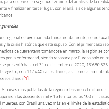
ón, para ocuparse en segundo término del análisis de la realida
nte y finalizar en tercer lugar, con el análisis de algunas t
ricanos.
 generales
ra regional estuvo marcada fundamentalmente, como toda la 
s y la crisis histórica que esta supuso. Con el primer caso r
edidas de cuarentena tomándose en marzo, la región se conv
s por la enfermedad, siendo rebasada por Europa solo en par
 se presentó hasta el 31 de diciembre de 2020, 15´680.323 
 registro, con 117.440 casos diarios, así como la lamentabl
cesos diarios
[1]
.
os 5 países más poblados de la región rebasaron el millón de 
uperaron los doscientos mil y 16 territorios los 100 mil caso
l muertes, con Brasil una vez más en el límite de la estadís