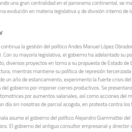
ndo una gran centralidad en el panorama continental, se man
na evolución en materia legislativa y de división interno de l
l
continua la gestión del político Andes Manuel López Obrado
Con su mayoría legislativa, el gobierno ha adelantado su pol
to, diversos proyectos en torno a su propuesta de Estado de b
ctura, mientras mantiene su política de represión terceriza
de un año de estancamiento, experimento la fuerte crisis del 
s del gobierno por imponer cierres productivos. Se presentar
tomotrices por aumentos salariales, así como acciones del m
n día sin nosotras de parcial acogida, en protesta contra los 
la asume el gobierno del político Alejandro Giammattei del 
ra. El gobierno del antiguo consultor empresarial y director 