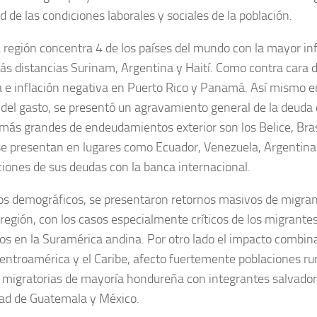
d de las condiciones laborales y sociales de la población.
a región concentra 4 de los países del mundo con la mayor in
 distancias Surinam, Argentina y Haití. Como contra cara d
 e inflación negativa en Puerto Rico y Panamá. Así mismo 
 del gasto, se presentó un agravamiento general de la deuda q
más grandes de endeudamientos exterior son los Belice, Brasil
e presentan en lugares como Ecuador, Venezuela, Argentina 
iones de sus deudas con la banca internacional.
s demográficos, se presentaron retornos masivos de migrant
a región, con los casos especialmente críticos de los migrant
s en la Suramérica andina. Por otro lado el impacto combin
ntroamérica y el Caribe, afecto fuertemente poblaciones rur
migratorias de mayoría hondureña con integrantes salvadore
dad de Guatemala y México.