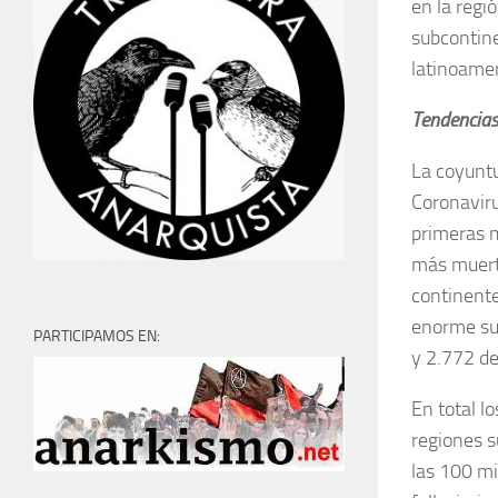
en la regi
subcontine
latinoame
Tendencias
La coyuntu
Coronaviru
primeras m
más muerte
continente
enorme sub
PARTICIPAMOS EN:
y 2.772 de
En total l
regiones s
las 100 mi