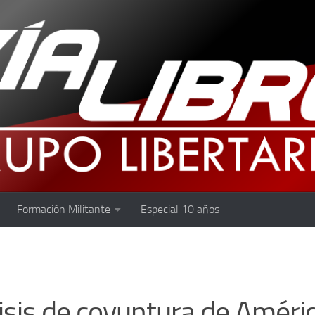
Formación Militante
Especial 10 años
S
isis de coyuntura de Améri