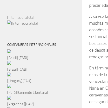
precarieda
A su vez l
[Internacionalista]
muchas más
económica
sustancial
Los casos 
COMPAÑERAS INTERNACIONALES
de deuda s
renegociac
[Brasil] [FARJ]
En término
[Brasil] [CAB]
ricos de l
[Uruguay][FAU]
venezolano
Nana en Ce
[Perú][Corriente Libertaria]
caravanas 
de seguri
[Argentina ][FAR]