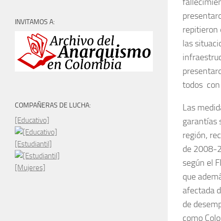
fallecimie
presentaro
INVITAMOS A:
repitieron
las situac
infraestru
presentaro
todos con
COMPAÑERAS DE LUCHA:
Las medida
[Educativo]
garantías 
región, re
[Estudiantil]
de 2008-20
según el F
[Mujeres]
que además
afectada d
de desempl
como Colom