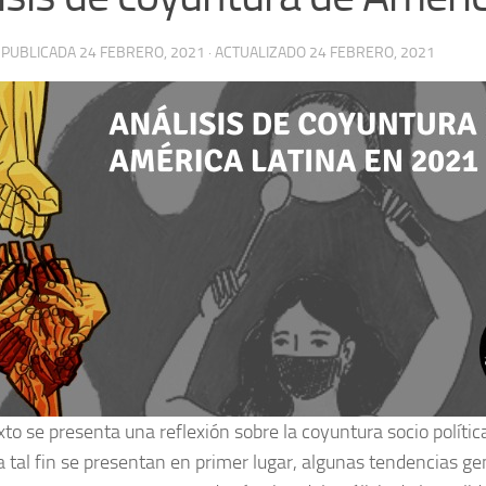
· PUBLICADA
24 FEBRERO, 2021
· ACTUALIZADO
24 FEBRERO, 2021
xto se presenta una reflexión sobre la coyuntura socio polític
 tal fin se presentan en primer lugar, algunas tendencias ge