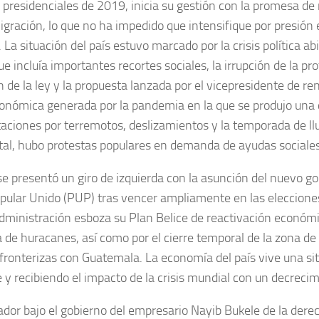
 presidenciales de 2019, inicia su gestión con la promesa d
migración, lo que no ha impedido que intensifique por presión
 La situación del país estuvo marcado por la crisis política a
e incluía importantes recortes sociales, la irrupción de la pr
 de la ley y la propuesta lanzada por el vicepresidente de re
económica generada por la pandemia en la que se produjo una caí
aciones por terremotos, deslizamientos y la temporada de llu
al, hubo protestas populares en demanda de ayudas sociales
se presentó un giro de izquierda con la asunción del nuevo go
pular Unido (PUP) tras vencer ampliamente en las elecciones
dministración esboza su Plan Belice de reactivación económica
de huracanes, así como por el cierre temporal de la zona de 
fronterizas con Guatemala. La economía del país vive una sit
 y recibiendo el impacto de la crisis mundial con un decrecim
ador bajo el gobierno del empresario Nayib Bukele de la derec