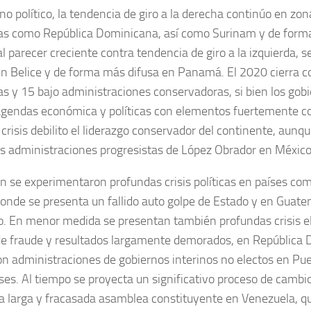
eno político, la tendencia de giro a la derecha continúo en z
tas como República Dominicana, así como Surinam y de for
l parecer creciente contra tendencia de giro a la izquierda, se
n Belice y de forma más difusa en Panamá. El 2020 cierra c
as y 15 bajo administraciones conservadoras, si bien los gobi
gendas económica y políticas con elementos fuertemente co
a crisis debilito el liderazgo conservador del continente, aun
as administraciones progresistas de López Obrador en México
ón se experimentaron profundas crisis políticas en países com
onde se presenta un fallido auto golpe de Estado y en Guate
o. En menor medida se presentan también profundas crisis e
e fraude y resultados largamente demorados, en República 
n administraciones de gobiernos interinos no electos en Puert
es. Al tiempo se proyecta un significativo proceso de cambio
la larga y fracasada asamblea constituyente en Venezuela, que