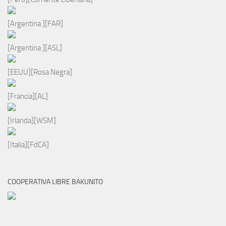
[Argentina ][FAR]
[Argentina ][ASL]
[EEUU][Rosa Negra]
[Francia][AL]
[Irlanda][WSM]
[Italia][FdCA]
COOPERATIVA LIBRE BAKUNITO