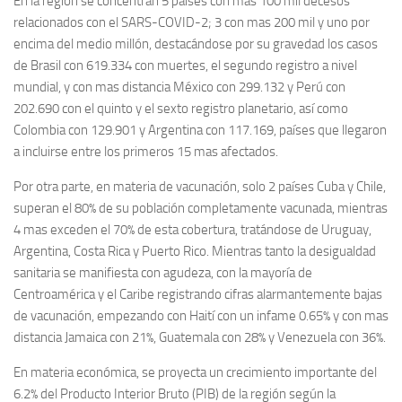
En la región se concentran 5 países con mas 100 mil decesos
relacionados con el SARS-COVID-2; 3 con mas 200 mil y uno por
encima del medio millón, destacándose por su gravedad los casos
de Brasil con 619.334 con muertes, el segundo registro a nivel
mundial, y con mas distancia México con 299.132 y Perú con
202.690 con el quinto y el sexto registro planetario, así como
Colombia con 129.901 y Argentina con 117.169, países que llegaron
a incluirse entre los primeros 15 mas afectados.
Por otra parte, en materia de vacunación, solo 2 países Cuba y Chile,
superan el 80% de su población completamente vacunada, mientras
4 mas exceden el 70% de esta cobertura, tratándose de Uruguay,
Argentina, Costa Rica y Puerto Rico. Mientras tanto la desigualdad
sanitaria se manifiesta con agudeza, con la mayoría de
Centroamérica y el Caribe registrando cifras alarmantemente bajas
de vacunación, empezando con Haití con un infame 0.65% y con mas
distancia Jamaica con 21%, Guatemala con 28% y Venezuela con 36%.
En materia económica, se proyecta un crecimiento importante del
6.2% del Producto Interior Bruto (PIB) de la región según la