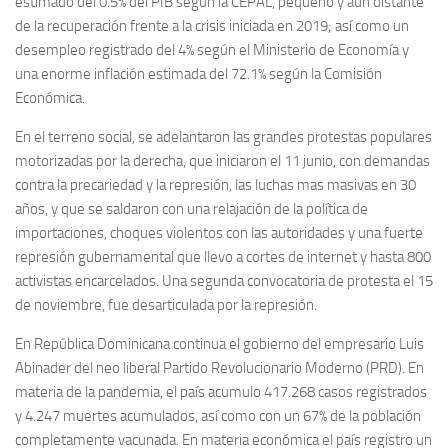
estimado del 0.5% del PIB según la CEPAL, pequeño y aun distante
de la recuperación frente a la crisis iniciada en 2019; así como un
desempleo registrado del 4% según el Ministerio de Economía y
una enorme inflación estimada del 72.1% según la Comisión
Económica.
En el terreno social, se adelantaron las grandes protestas populares
motorizadas por la derecha, que iniciaron el 11 junio, con demandas
contra la precariedad y la represión, las luchas mas masivas en 30
años, y que se saldaron con una relajación de la política de
importaciones, choques violentos con las autoridades y una fuerte
represión gubernamental que llevo a cortes de internet y hasta 800
activistas encarcelados. Una segunda convocatoria de protesta el 15
de noviembre, fue desarticulada por la represión.
En República Dominicana continua el gobierno del empresario Luis
Abinader del neo liberal Partido Revolucionario Moderno (PRD). En
materia de la pandemia, el país acumulo 417.268 casos registrados
y 4.247 muertes acumulados, así como con un 67% de la población
completamente vacunada. En materia económica el país registro un