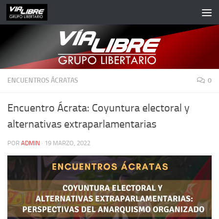
Saltar al contenido
ENCUENTROS ÁCRATAS
0
Encuentro Ácrata: Coyuntura electoral y
alternativas extraparlamentarias
POR
ADMIN
·
19 MARZO, 2022