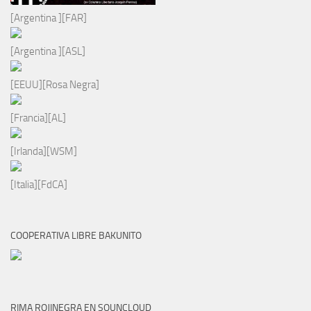
[Argentina ][FAR]
[Argentina ][ASL]
[EEUU][Rosa Negra]
[Francia][AL]
[Irlanda][WSM]
[Italia][FdCA]
COOPERATIVA LIBRE BAKUNITO
RIMA ROJINEGRA EN SOUNCLOUD