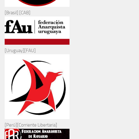
[Brasil] [CAB]
[Uruguay][FAU]
[Perú][Corriente Libertaria]