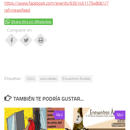
https://www.facebook.com/events/635145117548061/?
ref=newsfeed
Share this on WhatsApp
Compartir en
Etiquetas:
2022
actividades
Encuentros Ácratas
TAMBIÉN TE PODRÍA GUSTAR...
0
0