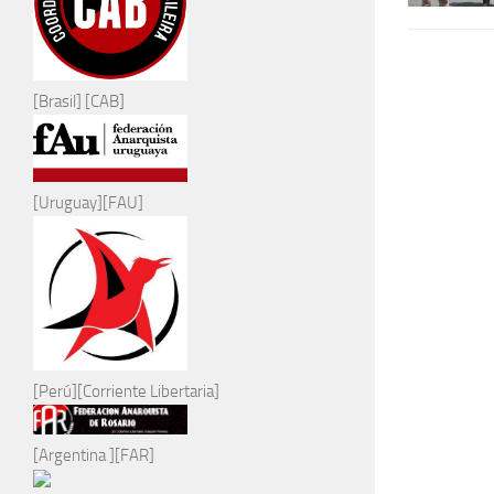
[Brasil] [CAB]
[Uruguay][FAU]
[Perú][Corriente Libertaria]
[Argentina ][FAR]