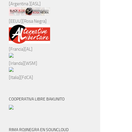
[Argentina ][ASL]
[EEUU][Rosa Negra]
[Francia][AL]
[Irlanda][WSM]
[Italia][FdCA]
COOPERATIVA LIBRE BAKUNITO
RIMA ROJINEGRA EN SOUNCLOUD