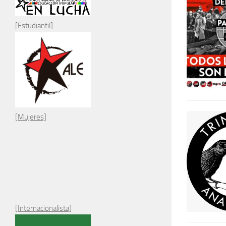
[Estudiantil]
[Mujeres]
[Internacionalista]