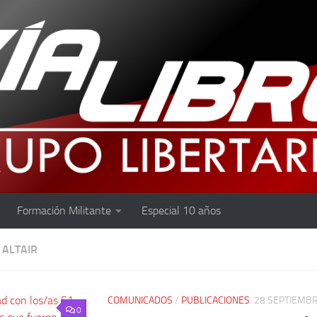
Formación Militante
Especial 10 años
:
ALTAIR
COMUNICADOS
/
PUBLICACIONES
28 SEPTIEMBR
0