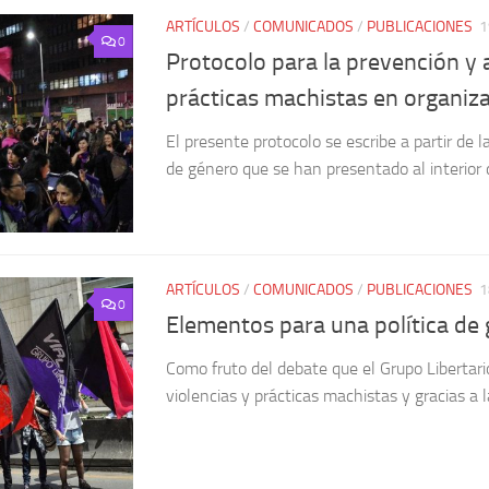
ARTÍCULOS
/
COMUNICADOS
/
PUBLICACIONES
1
0
Protocolo para la prevención y 
prácticas machistas en organiza
El presente protocolo se escribe a partir de 
de género que se han presentado al interior d
ARTÍCULOS
/
COMUNICADOS
/
PUBLICACIONES
1
0
Elementos para una política de
Como fruto del debate que el Grupo Libertario
violencias y prácticas machistas y gracias a l