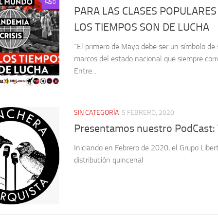
0
PARA LAS CLASES POPULARES 
LOS TIEMPOS SON DE LUCHA
“El primero de Mayo debe ser un símbolo de so
marcos del estado nacional que siempre corres
Entre...
SIN CATEGORÍA
5 FEBRERO, 2020
Presentamos nuestro PodCast: 
Iniciando en Febrero de 2020, el Grupo Libert
distribución quincenal