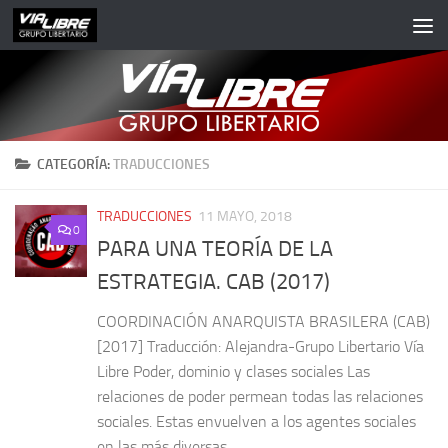
Saltar al contenido
CATEGORÍA:
TRADUCCIONES
TRADUCCIONES
11 MAYO, 2018
0
PARA UNA TEORÍA DE LA
ESTRATEGIA. CAB (2017)
COORDINACIÓN ANARQUISTA BRASILERA (CAB)
[2017] Traducción: Alejandra-Grupo Libertario Vía
Libre Poder, dominio y clases sociales Las
relaciones de poder permean todas las relaciones
sociales. Estas envuelven a los agentes sociales
en las más diversas...