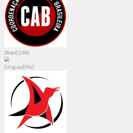
[Brasil] [CAB]
[Uruguay][FAU]