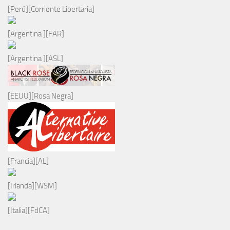
[Perú][Corriente Libertaria]
[Argentina ][FAR]
[Argentina ][ASL]
[EEUU][Rosa Negra]
[Francia][AL]
[Irlanda][WSM]
[Italia][FdCA]