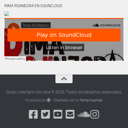
RIMA ROJINEGRA EN SOUNCLOUD
Grupo Libertario Vía Libre © 2026. Todos los derechos reservados.
Funciona con
- Diseñado con el
Tema Hueman