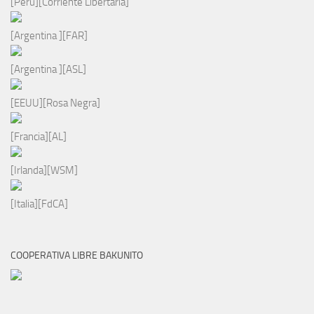
[Perú][Corriente Libertaria]
[Argentina ][FAR]
[Argentina ][ASL]
[EEUU][Rosa Negra]
[Francia][AL]
[Irlanda][WSM]
[Italia][FdCA]
COOPERATIVA LIBRE BAKUNITO