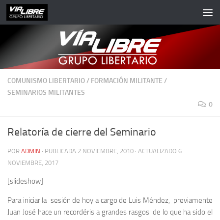
Saltar al contenido
COMUNISMO LIBERTARIO
/
FORMACIÓN MILITANTE
/
SEMINARIOS MILITANTES
0
Relatoría de cierre del Seminario
POR
ADMIN
· PUBLICADA
2 NOVIEMBRE, 2010
· ACTUALIZADO
6
NOVIEMBRE, 2017
[slideshow]
Para iniciar la sesión de hoy a cargo de Luis Méndez, previamente
Juan José hace un recordéris a grandes rasgos de lo que ha sido el