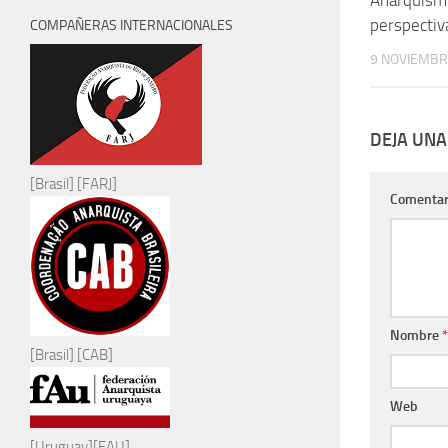
perspectiv
COMPAÑERAS INTERNACIONALES
9 NOVIEMBR
DEJA UNA
[Brasil] [FARJ]
Comentar
Nombre
*
[Brasil] [CAB]
Web
[Uruguay][FAU]