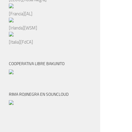
[Francia][AL]
[Irlanda][WSM]
[Italia][FdCA]
COOPERATIVA LIBRE BAKUNITO
RIMA ROJINEGRA EN SOUNCLOUD