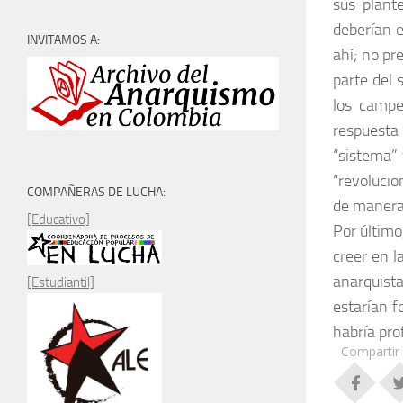
sus plant
deberían e
INVITAMOS A:
ahí; no pr
parte del 
los campe
respuesta 
“sistema” 
“revolucio
COMPAÑERAS DE LUCHA:
de manera
[Educativo]
Por último
creer en l
anarquista
[Estudiantil]
estarían 
habría pro
Compartir