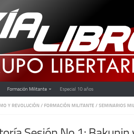
Formación Militante
Especial 10 años
MO Y REVOLUCIÓN
/
FORMACIÓN MILITANTE
/
SEMINARIOS MI
toría Sesión No 1: Bakunin y