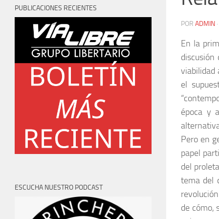
PUBLICACIONES RECIENTES
POR
ADMIN
En la prim
discusión
viabilidad
el supues
“contempo
época y a
alternativ
Pero en ge
papel part
del prolet
tema del 
ESCUCHA NUESTRO PODCAST
revolució
de cómo, s