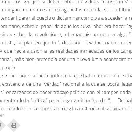
eamientos ya que si debía haber individuos “consientes” q
n ningún momento ser protagonistas de nada, sino infiltrar 
etender liderar al pueblo o dictaminar como va a suceder la 
seminario, sobre el papel de aquellos cuya labor era hacer “a
sinos sobre la revolución y el anarquismo no era algo “
a esto, se planteó que la “educación” revolucionaria era e
y que hacía alusión a las realidades inmediatas de los camp
naria”; más bien pretendía dar una nueva luz a acontecimient
 propia.
, se mencionó la fuerte influencia que había tenido la filoso
a existencia de una “verdad” racional a la que se podía llega
s” encargados de hacer trabajo político con el campesinado
fomentando la “critica” para llegar a dicha “verdad”. De h
fundizado en los distintos temas; la asistencia al seminario fu
 en