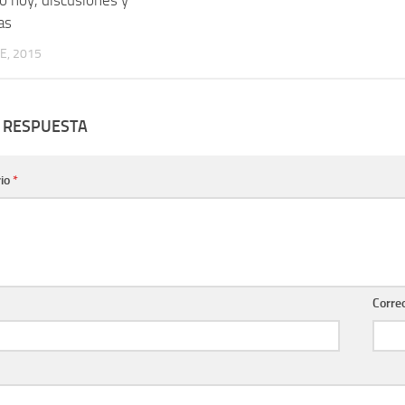
as
E, 2015
 RESPUESTA
io
*
Corre