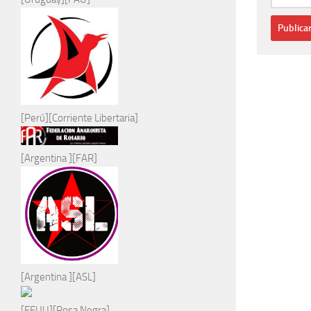
[Perú][Corriente Libertaria]
[Argentina ][FAR]
[Argentina ][ASL]
[EEUU][Rosa Negra]