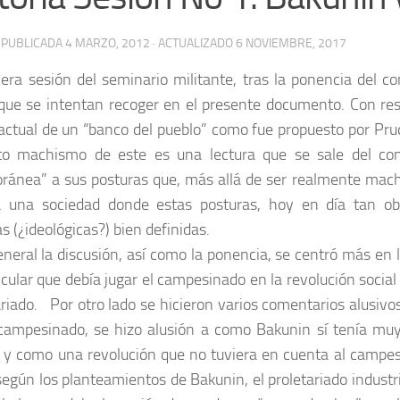
· PUBLICADA
4 MARZO, 2012
· ACTUALIZADO
6 NOVIEMBRE, 2017
era sesión del seminario militante, tras la ponencia del 
 que se intentan recoger en el presente documento. Con re
 actual de un “banco del pueblo” como fue propuesto por P
to machismo de este es una lectura que se sale del cont
ránea” a sus posturas que, más allá de ser realmente machi
 una sociedad donde estas posturas, hoy en día tan ob
as (¿ideológicas?) bien definidas.
neral la discusión, así como la ponencia, se centró más en l
icular que debía jugar el campesinado en la revolución social
ariado. Por otro lado se hicieron varios comentarios alusivo
campesinado, se hizo alusión a como Bakunin sí tenía muy 
n y como una revolución que no tuviera en cuenta al campe
egún los planteamientos de Bakunin, el proletariado industri