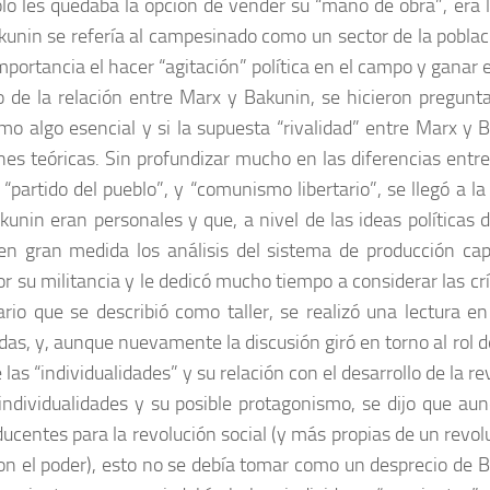
lo les quedaba la opción de vender su “mano de obra”, era la
nin se refería al campesinado como un sector de la població
portancia el hacer “agitación” política en el campo y ganar 
o de la relación entre Marx y Bakunin, se hicieron pregun
mo algo esencial y si la supuesta “rivalidad” entre Marx y 
es teóricas. Sin profundizar mucho en las diferencias entr
l “partido del pueblo”, y “comunismo libertario”, se llegó a 
kunin eran personales y que, a nivel de las ideas política
en gran medida los análisis del sistema de producción cap
r su militancia y le dedicó mucho tiempo a considerar las crí
ario que se describió como taller, se realizó una lectura 
as, y, aunque nuevamente la discusión giró en torno al rol d
las “individualidades” y su relación con el desarrollo de la re
individualidades y su posible protagonismo, se dijo que a
ucentes para la revolución social (y más propias de un revolu
on el poder), esto no se debía tomar como un desprecio de Ba