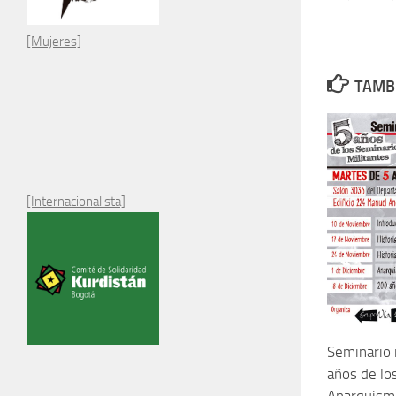
[Mujeres]
TAMBI
[Internacionalista]
Seminario 
años de lo
Anarquismo