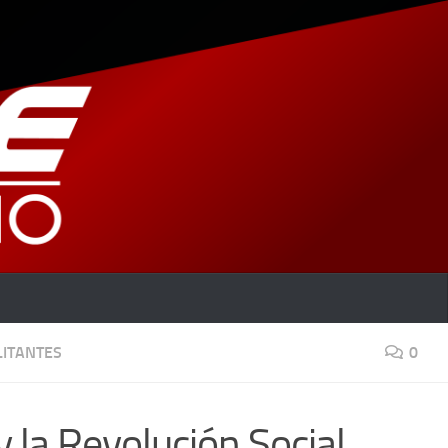
LITANTES
0
 la Revolución Social