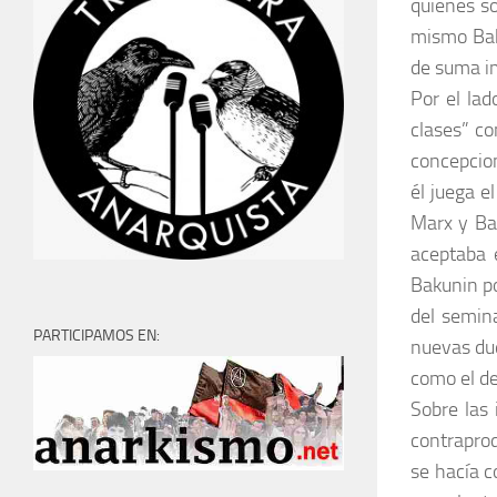
quienes so
mismo Baku
de suma im
Por el lad
clases” co
concepcion
él juega e
Marx y Ba
aceptaba 
Bakunin po
del semin
PARTICIPAMOS EN:
nuevas dud
como el de 
Sobre las 
contraprod
se hacía c