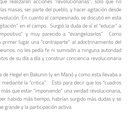
ue realizaran acciones “revolucionarias”, solo que no
las masas, ser parte del pueblo, y hacer agitación desde
revolución. En cuanto al campesinado, se discutió en esta
gitación” en el campo. Surgió la duda de sí el “educar” a
impositivo” y muy parecido a “evangelizarlos”. Como
n primer lugar una “contraparte” al adoctrinamiento del
esinos, no les pedía fe ni sumisión a ninguna autoridad
os de su día a día y construir conciencia revolucionaria
fía de Hegel en Bakunin (y en Marx) y como esta llevaba a
r mediante la “critica”. Esto para decir que los “cuadros
, más que estar “imponiendo” una verdad revolucionaria,
aber habido más tiempo, habrían surgido más dudas y se
e grande y la participación activa.