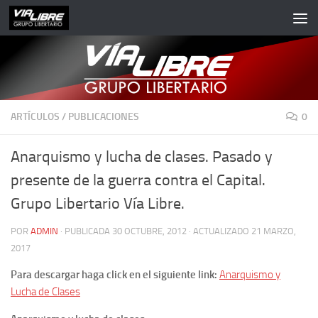
Saltar al contenido
ARTÍCULOS
/
PUBLICACIONES
0
Anarquismo y lucha de clases. Pasado y
presente de la guerra contra el Capital.
Grupo Libertario Vía Libre.
POR
ADMIN
· PUBLICADA
30 OCTUBRE, 2012
· ACTUALIZADO
21 MARZO,
2017
Para descargar haga click en el siguiente link:
Anarquismo y
Lucha de Clases