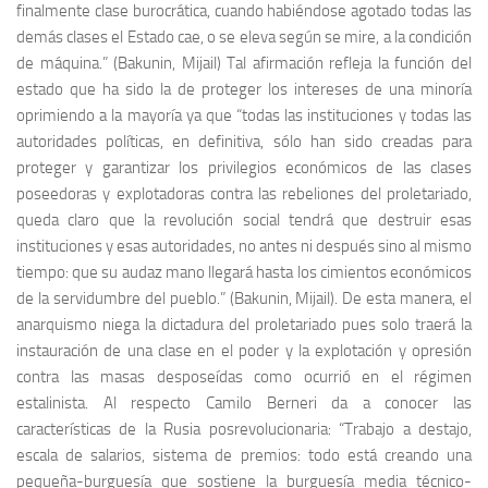
finalmente clase burocrática, cuando habiéndose agotado todas las
demás clases el Estado cae, o se eleva según se mire, a la condición
de máquina.” (Bakunin, Mijail) Tal afirmación refleja la función del
estado que ha sido la de proteger los intereses de una minoría
oprimiendo a la mayoría ya que “todas las instituciones y todas las
autoridades políticas, en definitiva, sólo han sido creadas para
proteger y garantizar los privilegios económicos de las clases
poseedoras y explotadoras contra las rebeliones del proletariado,
queda claro que la revolución social tendrá que destruir esas
instituciones y esas autoridades, no antes ni después sino al mismo
tiempo: que su audaz mano llegará hasta los cimientos económicos
de la servidumbre del pueblo.” (Bakunin, Mijail). De esta manera, el
anarquismo niega la dictadura del proletariado pues solo traerá la
instauración de una clase en el poder y la explotación y opresión
contra las masas desposeídas como ocurrió en el régimen
estalinista. Al respecto Camilo Berneri da a conocer las
características de la Rusia posrevolucionaria: “Trabajo a destajo,
escala de salarios, sistema de premios: todo está creando una
pequeña-burguesía que sostiene la burguesía media técnico-