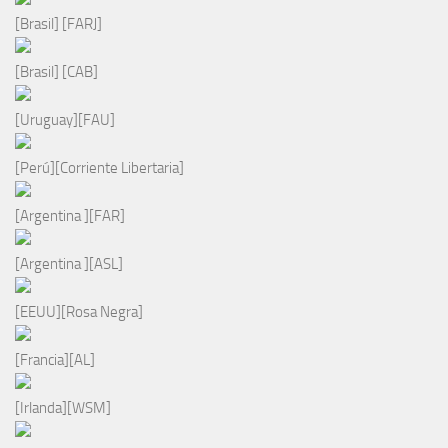
[Brasil] [FARJ]
[Brasil] [CAB]
[Uruguay][FAU]
[Perú][Corriente Libertaria]
[Argentina ][FAR]
[Argentina ][ASL]
[EEUU][Rosa Negra]
[Francia][AL]
[Irlanda][WSM]