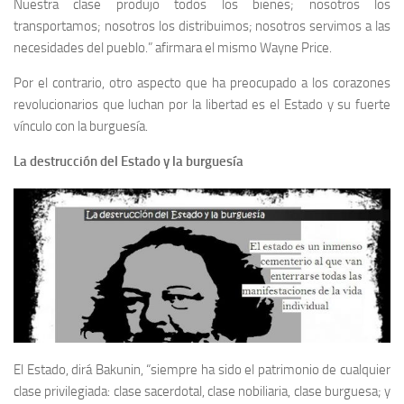
Nuestra clase produjo todos los bienes; nosotros los
transportamos; nosotros los distribuimos; nosotros servimos a las
necesidades del pueblo.” afirmara el mismo Wayne Price.
Por el contrario, otro aspecto que ha preocupado a los corazones
revolucionarios que luchan por la libertad es el Estado y su fuerte
vínculo con la burguesía.
La destrucción del Estado y la burguesía
El Estado, dirá Bakunin, “siempre ha sido el patrimonio de cualquier
clase privilegiada: clase sacerdotal, clase nobiliaria, clase burguesa; y