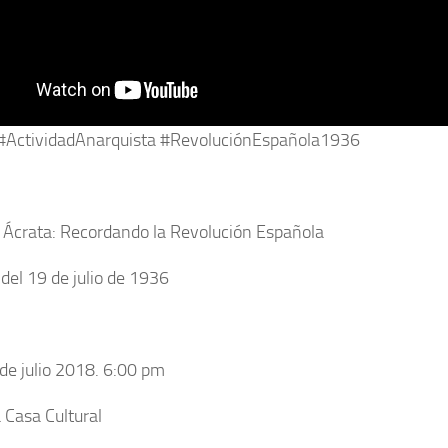
 #ActividadAnarquista #RevoluciónEspañola1936
 Ácrata: Recordando la Revolución Española
del 19 de julio de 1936
de julio 2018. 6:00 pm
 Casa Cultural