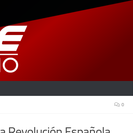
0
a Revolución Española.