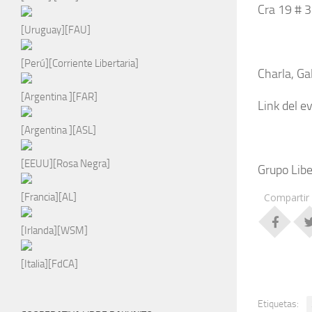
Cra 19 # 3
[Uruguay][FAU]
[Perú][Corriente Libertaria]
Charla, Ga
[Argentina ][FAR]
Link del e
[Argentina ][ASL]
[EEUU][Rosa Negra]
Grupo Libe
Compartir
[Francia][AL]
[Irlanda][WSM]
[Italia][FdCA]
Etiquetas: