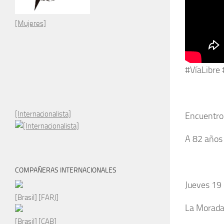
[Mujeres]
#VíaLibre
[Internacionalista]
Encuentro
A 82 años 
COMPAÑERAS INTERNACIONALES
Jueves 19 
[Brasil] [FARJ]
La Morada
[Brasil] [CAB]