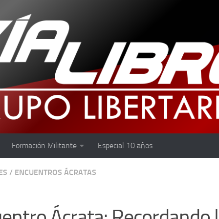
Formación Militante
Especial 10 años
ES
/
ENCUENTROS ÁCRATAS
entro Ácrata: Recordando l