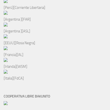
[Perú][Corriente Libertaria]
[Argentina ][FAR]
[Argentina ][ASL]
[EEUU][Rosa Negra]
[Francia][AL]
[Irlanda][WSM]
[Italia][FdCA]
COOPERATIVA LIBRE BAKUNITO