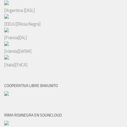
[Argentina ][ASL]
[EEUU][Rosa Negra]
[Francia][AL]
[Irlanda][WSM]
[Italia][FdCA]
COOPERATIVA LIBRE BAKUNITO
RIMA ROJINEGRA EN SOUNCLOUD