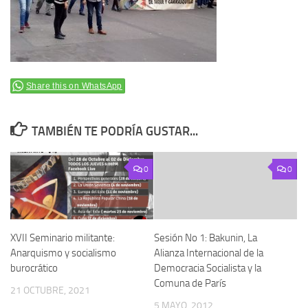
Share this on WhatsApp
TAMBIÉN TE PODRÍA GUSTAR...
0
0
XVII Seminario militante:
Sesión No 1: Bakunin, La
Anarquismo y socialismo
Alianza Internacional de la
burocrático
Democracia Socialista y la
Comuna de París
21 OCTUBRE, 2021
5 MAYO, 2012