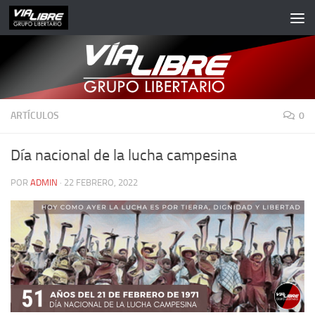
Saltar al contenido
ARTÍCULOS
0
Día nacional de la lucha campesina
POR
ADMIN
·
22 FEBRERO, 2022