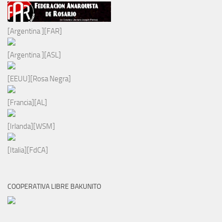
[Argentina ][FAR]
[Argentina ][ASL]
[EEUU][Rosa Negra]
[Francia][AL]
[Irlanda][WSM]
[Italia][FdCA]
COOPERATIVA LIBRE BAKUNITO