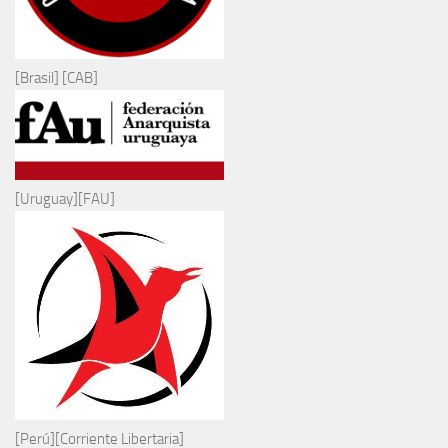
[Brasil] [CAB]
[Uruguay][FAU]
[Perú][Corriente Libertaria]