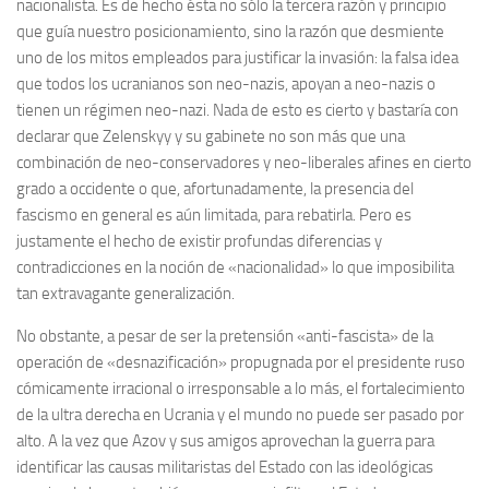
nacionalista. Es de hecho ésta no sólo la tercera razón y principio
que guía nuestro posicionamiento, sino la razón que desmiente
uno de los mitos empleados para justificar la invasión: la falsa idea
que todos los ucranianos son neo-nazis, apoyan a neo-nazis o
tienen un régimen neo-nazi. Nada de esto es cierto y bastaría con
declarar que Zelenskyy y su gabinete no son más que una
combinación de neo-conservadores y neo-liberales afines en cierto
grado a occidente o que, afortunadamente, la presencia del
fascismo en general es aún limitada, para rebatirla. Pero es
justamente el hecho de existir profundas diferencias y
contradicciones en la noción de «nacionalidad» lo que imposibilita
tan extravagante generalización.
No obstante, a pesar de ser la pretensión «anti-fascista» de la
operación de «desnazificación» propugnada por el presidente ruso
cómicamente irracional o irresponsable a lo más, el fortalecimiento
de la ultra derecha en Ucrania y el mundo no puede ser pasado por
alto. A la vez que Azov y sus amigos aprovechan la guerra para
identificar las causas militaristas del Estado con las ideológicas