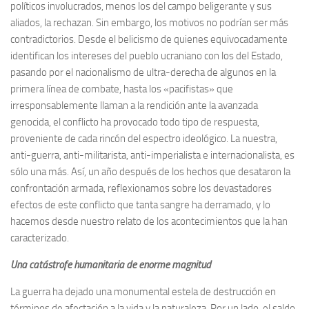
políticos involucrados, menos los del campo beligerante y sus
aliados, la rechazan. Sin embargo, los motivos no podrían ser más
contradictorios. Desde el belicismo de quienes equivocadamente
identifican los intereses del pueblo ucraniano con los del Estado,
pasando por el nacionalismo de ultra-derecha de algunos en la
primera línea de combate, hasta los «pacifistas» que
irresponsablemente llaman a la rendición ante la avanzada
genocida, el conflicto ha provocado todo tipo de respuesta,
proveniente de cada rincón del espectro ideológico. La nuestra,
anti-guerra, anti-militarista, anti-imperialista e internacionalista, es
sólo una más. Así, un año después de los hechos que desataron la
confrontación armada, reflexionamos sobre los devastadores
efectos de este conflicto que tanta sangre ha derramado, y lo
hacemos desde nuestro relato de los acontecimientos que la han
caracterizado.
Una catástrofe humanitaria de
enorme
magnitud
La guerra ha dejado una monumental estela de destrucción en
términos de afectación a la vida y la naturaleza. Por un lado, el saldo