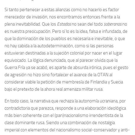
Si tanto pertenecer a estas alianzas como no hacerlo es factor
merecedor de invasión, nos encontramos entonces frente a la
plena inevitabilidad. Que los
Estados
no sean del todo
soberanos
no
es nuestra preocupación. Pero sí lo es la idea, falsa e infundada, de
que la dominación de los pueblos es necesaria e inevitable, o que
no hay cabida a la autodeterminación, como si las personas
estuvieran destinadas a la sujeción colonial por nacer en el lugar
equivocado. La lógica denunciada, que al parecer olvida que la
Guerra Fría ya se acabó, es aparte de absurda irónica, pues el gesto
de agresión no hizo sino fortalecer el avance de la OTAN al
considerar viable la petición de membresía de Finlandia y Suecia
bajo el pretexto de la ahora real amenaza militar rusa.
En todo caso, la narrativa que rechaza la autonomía ucraniana, por
contradictoria que parezca, responde a una elaboración ideológica
más bien coherente con el (pan)nacionalismo irrendentista de la
clase dominante rusa. Siendo una combinación de nostalgia
imperial con elementos del nacionalismo social-conservador y anti-