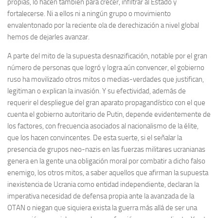
propias, lo hacen también para crecer, infiltrar al Estado y
fortalecerse. Ni a ellos ni a ningún grupo o movimiento
envalentonado por la reciente ola de derechización a nivel global
hemos de dejarles avanzar.
A parte del mito de la supuesta desnazificación, notable por el gran
número de personas que logró y logra aún convencer, el gobierno
ruso ha movilizado otros mitos o medias-verdades que justifican,
legitiman o explican la invasión. Y su efectividad, además de
requerir el despliegue del gran aparato propagandístico con el que
cuenta el gobierno autoritario de Putin, depende evidentemente de
los factores, con frecuencia asociados al nacionalismo de la élite,
que los hacen convincentes. De esta suerte, si el señalar la
presencia de grupos neo-nazis en las fuerzas militares ucranianas
genera en la gente una obligación moral por combatir a dicho falso
enemigo, los otros mitos, a saber aquellos que afirman la supuesta
inexistencia de Ucrania como entidad independiente, declaran la
imperativa necesidad de defensa propia ante la avanzada de la
OTAN o niegan que siquiera exista la guerra más allá de ser una