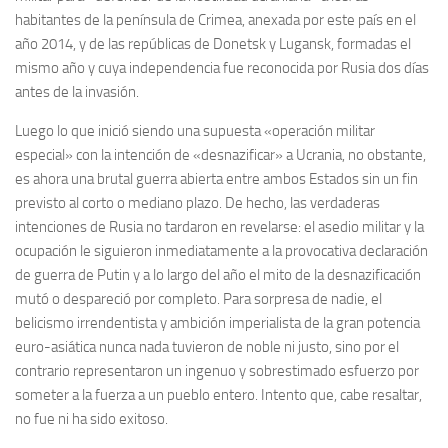
habitantes de la península de Crimea, anexada por este país en el
año 2014, y de las repúblicas de Donetsk y Lugansk, formadas el
mismo año y cuya independencia fue reconocida por Rusia dos días
antes de la invasión.
Luego lo que inició siendo una supuesta «operación militar
especial» con la intención de «desnazificar» a Ucrania, no obstante,
es ahora una brutal guerra abierta entre ambos Estados sin un fin
previsto al corto o mediano plazo. De hecho, las verdaderas
intenciones de Rusia no tardaron en revelarse: el asedio militar y la
ocupación le siguieron inmediatamente a la provocativa declaración
de guerra de Putin y a lo largo del año el mito de la desnazificación
mutó o despareció por completo. Para sorpresa de nadie, el
belicismo irrendentista y ambición imperialista de la gran potencia
euro-asiática nunca nada tuvieron de noble ni justo, sino por el
contrario representaron un ingenuo y sobrestimado esfuerzo por
someter a la fuerza a un pueblo entero. Intento que, cabe resaltar,
no fue ni ha sido exitoso.