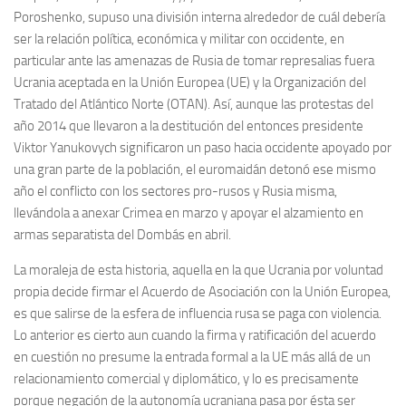
Poroshenko, supuso una división interna alrededor de cuál debería
ser la relación política, económica y militar con occidente, en
particular ante las amenazas de Rusia de tomar represalias fuera
Ucrania aceptada en la Unión Europea (UE) y la Organización del
Tratado del Atlántico Norte (OTAN). Así, aunque las protestas del
año 2014 que llevaron a la destitución del entonces presidente
Viktor Yanukovych significaron un paso hacia occidente apoyado por
una gran parte de la población, el euromaidán detonó ese mismo
año el conflicto con los sectores pro-rusos y Rusia misma,
llevándola a anexar Crimea en marzo y apoyar el alzamiento en
armas separatista del Dombás en abril.
La moraleja de esta historia, aquella en la que Ucrania por voluntad
propia decide firmar el Acuerdo de Asociación con la Unión Europea,
es que salirse de la esfera de influencia rusa se paga con violencia.
Lo anterior es cierto aun cuando la firma y ratificación del acuerdo
en cuestión no presume la entrada formal a la UE más allá de un
relacionamiento comercial y diplomático, y lo es precisamente
porque negación de la autonomía ucraniana pasa por ésta ser